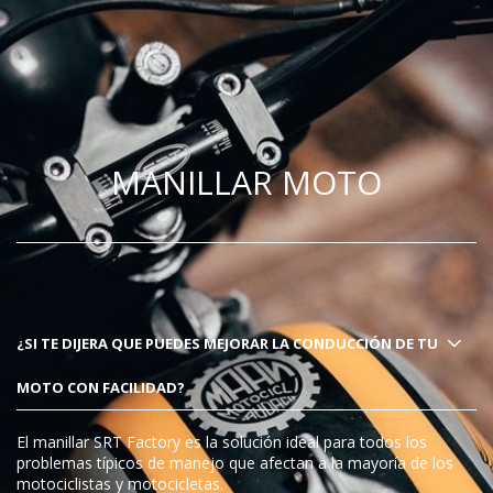
MANILLAR MOTO
¿SI TE DIJERA QUE PUEDES MEJORAR LA CONDUCCIÓN DE TU
MOTO CON FACILIDAD?
El manillar SRT Factory es la solución ideal para todos los
problemas típicos de manejo que afectan a la mayoría de los
motociclistas y motocicletas.