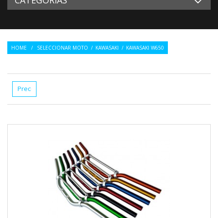
HOME
/
SELECCIONAR MOTO
/
KAWASAKI
/
KAWASAKI W650