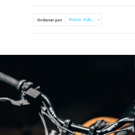
Precio: más Alto primero
Ordenar por