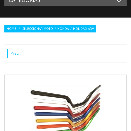
HOME
/
SELECCIONAR MOTO
/
HONDA
/
HONDA X-ADV