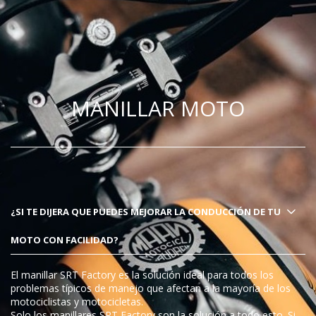
MANILLAR MOTO
¿SI TE DIJERA QUE PUEDES MEJORAR LA CONDUCCIÓN DE TU
MOTO CON FACILIDAD?
El manillar SRT Factory es la solución ideal para todos los
problemas típicos de manejo que afectan a la mayoría de los
motociclistas y motocicletas.
Solo los manillares SRT Factory son la solución a todo esto. Si