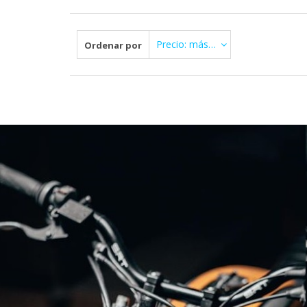
Precio: más Alto primero
Ordenar por