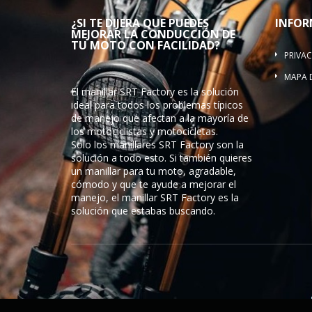
¿SI TE DIJERA QUE PUEDES
INFOR
MEJORAR LA CONDUCCIÓN DE
TU MOTO CON FACILIDAD?
PRIVAC
MAPA D
El manillar SRT Factory es la solución
ideal para todos los problemas típicos
de manejo que afectan a la mayoría de
los motociclistas y motocicletas.
Solo los manillares SRT Factory son la
solución a todo esto. Si también quieres
un manillar para tu moto, agradable,
cómodo y que te ayude a mejorar el
manejo, el manillar SRT Factory es la
solución que estabas buscando.