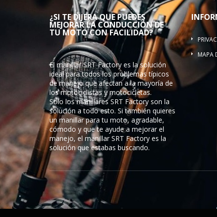
¿SI TE DIJERA QUE PUEDES
INFOR
MEJORAR LA CONDUCCIÓN DE
TU MOTO CON FACILIDAD?
PRIVAC
MAPA D
El manillar SRT Factory es la solución
ideal para todos los problemas típicos
de manejo que afectan a la mayoría de
los motociclistas y motocicletas.
Solo los manillares SRT Factory son la
solución a todo esto. Si también quieres
un manillar para tu moto, agradable,
cómodo y que te ayude a mejorar el
manejo, el manillar SRT Factory es la
solución que estabas buscando.