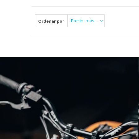
Precio: más Alto primero
Ordenar por