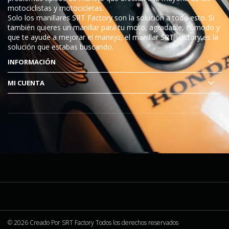
motociclistas y motocicletas.
Solo los manillares SRT Factory son la solución a todo esto. Si
también quieres un manillar para tu moto, agradable, cómodo y
que te ayude a mejorar el manejo, el manillar SRT Factory es la
solución que estabas buscando.
INFORMACIÓN
MI CUENTA
© 2026 Creado Por
SRT Factory
Todos los derechos reservados