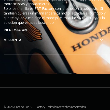
motociclistas y motocicletas.
Solo los manillares SRT Factory son la solución a todo esto. Si
también quieres un manillar para tu moto, agradable, cómodo y
que te ayude a mejorar el manejo, el manillar SRT Factory es la
solución que estabas buscando.
INFORMACIÓN
MI CUENTA
© 2026 Creado Por
SRT Factory
Todos los derechos reservados