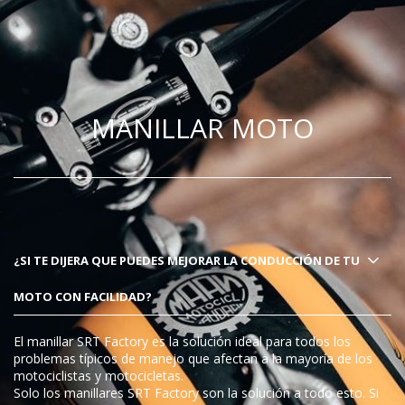
MANILLAR MOTO
¿SI TE DIJERA QUE PUEDES MEJORAR LA CONDUCCIÓN DE TU
MOTO CON FACILIDAD?
El manillar SRT Factory es la solución ideal para todos los
problemas típicos de manejo que afectan a la mayoría de los
motociclistas y motocicletas.
Solo los manillares SRT Factory son la solución a todo esto. Si