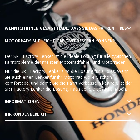
WENN ICH IHNEN GESAGT HABE, DASS SIE DAS FAHREN IHRES
MOTORRADS MIT LEICHTIGKEIT VERBESSERN KÖNNEN?
Der SRT Factory Lenker ist die ideale Lösung für alle typischen
Fahrprobleme der meisten Motorradfahrer und Motorräder.
Nur die SRT Factory Lenker sind die Lösung für all dies. Wenn
Sie auch einen Lenker für Ihr Motorrad wollen, schön,
komfortabel und damit Sie die Fahrt verbessern können, ist der
SRT Factory Lenker die Lösung, nach der Sie gesucht haben.
INFORMATIONEN
IHR KUNDENBEREICH