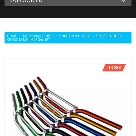
HOME
/
MOTORRAD LENKER
/
LENKER HOCH KURVE
/
LENKER ENDURO
CROSS 22 MM IN ERGAL SRT
-14,00 €