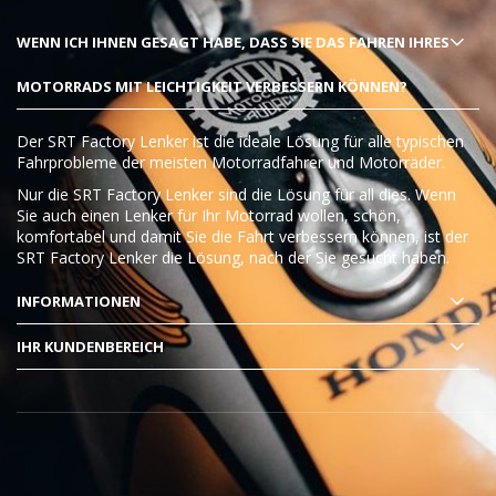
WENN ICH IHNEN GESAGT HABE, DASS SIE DAS FAHREN IHRES
MOTORRADS MIT LEICHTIGKEIT VERBESSERN KÖNNEN?
Der SRT Factory Lenker ist die ideale Lösung für alle typischen
Fahrprobleme der meisten Motorradfahrer und Motorräder.
Nur die SRT Factory Lenker sind die Lösung für all dies. Wenn
Sie auch einen Lenker für Ihr Motorrad wollen, schön,
komfortabel und damit Sie die Fahrt verbessern können, ist der
SRT Factory Lenker die Lösung, nach der Sie gesucht haben.
INFORMATIONEN
IHR KUNDENBEREICH