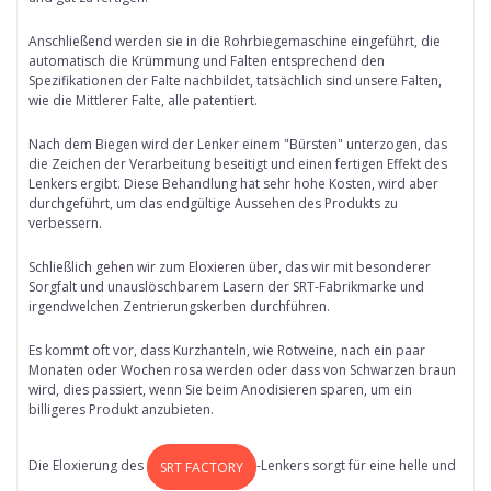
Anschließend werden sie in die Rohrbiegemaschine eingeführt, die
automatisch die Krümmung und Falten entsprechend den
Spezifikationen der Falte nachbildet, tatsächlich sind unsere Falten,
wie die Mittlerer Falte, alle patentiert.
Nach dem Biegen wird der Lenker einem "Bürsten" unterzogen, das
die Zeichen der Verarbeitung beseitigt und einen fertigen Effekt des
Lenkers ergibt. Diese Behandlung hat sehr hohe Kosten, wird aber
durchgeführt, um das endgültige Aussehen des Produkts zu
verbessern.
Schließlich gehen wir zum Eloxieren über, das wir mit besonderer
Sorgfalt und unauslöschbarem Lasern der SRT-Fabrikmarke und
irgendwelchen Zentrierungskerben durchführen.
Es kommt oft vor, dass Kurzhanteln, wie Rotweine, nach ein paar
Monaten oder Wochen rosa werden oder dass von Schwarzen braun
wird, dies passiert, wenn Sie beim Anodisieren sparen, um ein
billigeres Produkt anzubieten.
Die Eloxierung des
-Lenkers sorgt für eine helle und
SRT FACTORY