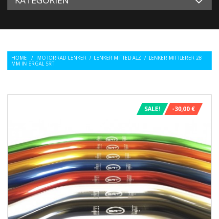
HOME
/
MOTORRAD LENKER
/
LENKER MITTELFALZ
/
LENKER MITTLERER 28
MM IN ERGAL SRT
SALE!
-30,00 €