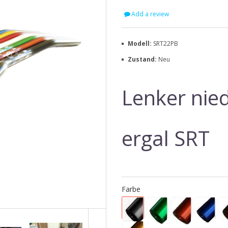
Add a review
Modell:
SRT22PB
Zustand:
Neu
Lenker nie
ergal SRT
Farbe