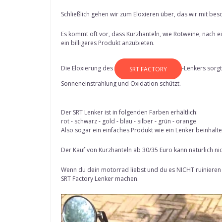
Schließlich gehen wir zum Eloxieren über, das wir mit 
Es kommt oft vor, dass Kurzhanteln, wie Rotweine, nach
ein billigeres Produkt anzubieten.
Die Eloxierung des
-Lenkers sorgt
SRT FACTORY
Sonneneinstrahlung und Oxidation schützt.
Der SRT Lenker ist in folgenden Farben erhältlich:
rot - schwarz - gold - blau - silber - grün - orange
Also sogar ein einfaches Produkt wie ein Lenker beinhalt
Der Kauf von Kurzhanteln ab 30/35 Euro kann natürlich nic
Wenn du dein motorrad liebst und du es NICHT ruinieren w
SRT Factory Lenker machen.