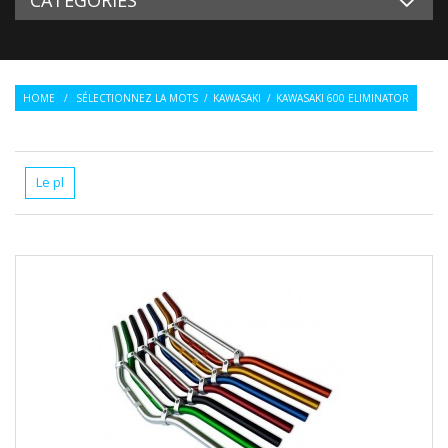
HOME
/
SÉLECTIONNEZ LA MOTS
/
KAWASAKI
/
KAWASAKI 600 ELIMINATOR