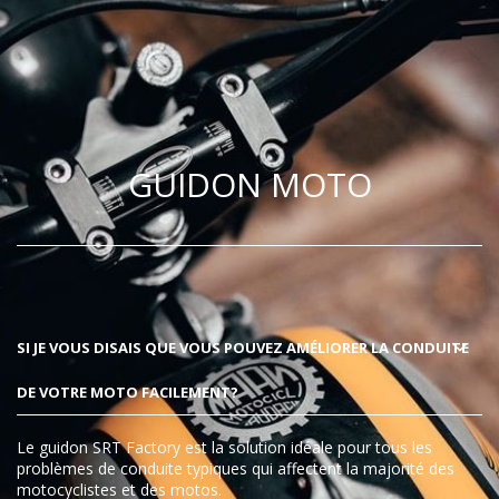
GUIDON MOTO
SI JE VOUS DISAIS QUE VOUS POUVEZ AMÉLIORER LA CONDUITE
DE VOTRE MOTO FACILEMENT?
Le guidon SRT Factory est la solution idéale pour tous les
problèmes de conduite typiques qui affectent la majorité des
motocyclistes et des motos.