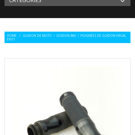
HOME
/
GUIDON DE MOTO
/
GUIDON BAS
/
POIGNÉES DE GUIDON ERGAL
EVO1