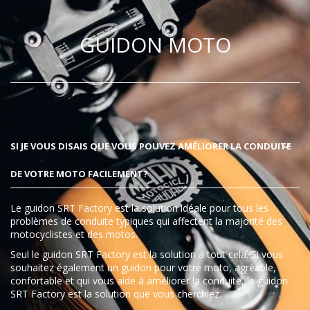
GUIDON MOTO
SI JE VOUS DISAIS QUE VOUS POUVEZ AMÉLIORER LA CONDUITE
DE VOTRE MOTO FACILEMENT?
Le guidon SRT Factory est la solution idéale pour tous les
problèmes de conduite typiques qui affectent la majorité des
motocyclistes et des motos.
Seul le guidon SRT Factory est la solution à tout cela. Si vous
souhaitez également un guidon pour votre moto, agréable,
confortable et qui vous aide à améliorer la conduite, le guidon
SRT Factory est la solution que vous cherchiez.