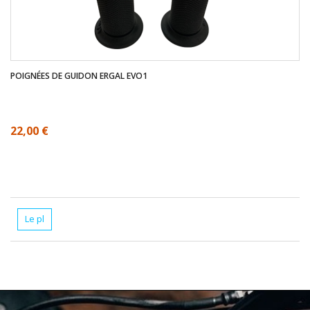
POIGNÉES DE GUIDON ERGAL EVO1
22,00 €