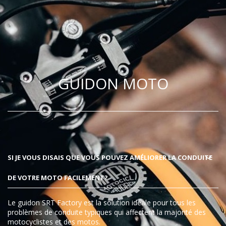
GUIDON MOTO
SI JE VOUS DISAIS QUE VOUS POUVEZ AMÉLIORER LA CONDUITE
DE VOTRE MOTO FACILEMENT?
Le guidon SRT Factory est la solution idéale pour tous les
problèmes de conduite typiques qui affectent la majorité des
motocyclistes et des motos.