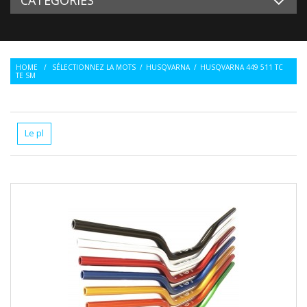
HOME
/
SÉLECTIONNEZ LA MOTS
/
HUSQVARNA
/
HUSQVARNA 449 511 TC
TE SM