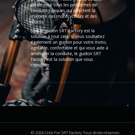
idéale pour tous les problèmes de
conduite typiques qui affectent la
majorité des motocyclistes et des
motos.
Seul le guidon SRT Factory est la
solution à tout cela. Si vous souhaitez
également un guidon pour votre moto,
agréable, confortable et qui vous aide à
améliorer la conduite, le guidon SRT
Factory est la solution que vous
cherchiez.
© 2026 Créé Par
SRT Factory
Tous droits réservés