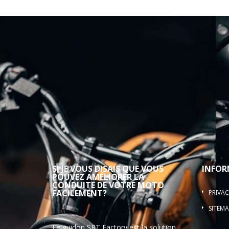
SI JE VOUS DISAIS QUE VOUS
INFOR
POUVEZ AMÉLIORER LA
CONDUITE DE VOTRE MOTO
FACILEMENT?
PRIVAC
SITEMA
Le guidon SRT Factory est la solution