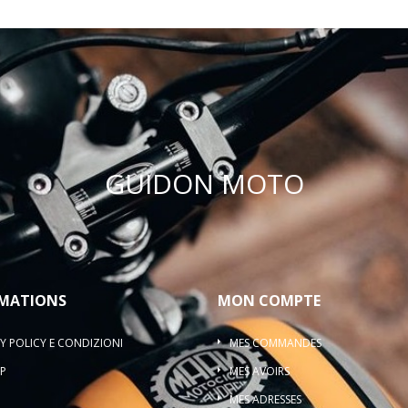
GUIDON MOTO
MATIONS
MON COMPTE
Y POLICY E CONDIZIONI
MES COMMANDES
P
MES AVOIRS
MES ADRESSES