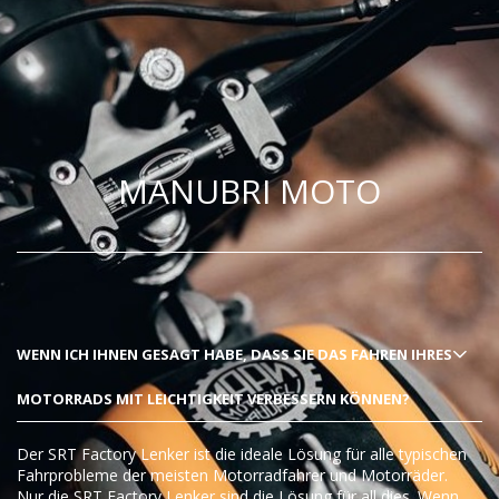
MANUBRI MOTO
WENN ICH IHNEN GESAGT HABE, DASS SIE DAS FAHREN IHRES
MOTORRADS MIT LEICHTIGKEIT VERBESSERN KÖNNEN?
Der SRT Factory Lenker ist die ideale Lösung für alle typischen
Fahrprobleme der meisten Motorradfahrer und Motorräder.
Nur die SRT Factory Lenker sind die Lösung für all dies. Wenn