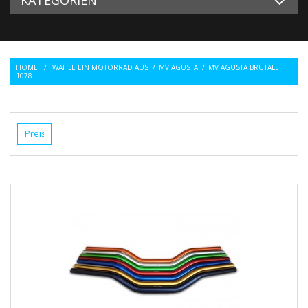
HOME
/
WAHLE EIN MOTORRAD AUS
/
MV AGUSTA
/
MV AGUSTA BRUTALE
1078