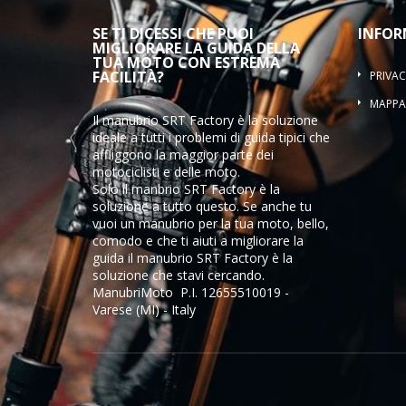
SE TI DICESSI CHE PUOI
INFOR
MIGLIORARE LA GUIDA DELLA
TUA MOTO CON ESTREMA
FACILITÀ?
PRIVAC
MAPPA 
Il manubrio SRT Factory è la soluzione
ideale a tutti i problemi di guida tipici che
affliggono la maggior parte dei
motociclisti e delle moto.
Solo il manbrio SRT Factory è la
soluzione a tutto questo
. Se anche tu
vuoi un manubrio per la tua moto, bello,
comodo e che ti aiuti a migliorare la
guida il manubrio
SRT Factory
è la
soluzione che stavi cercando.
ManubriMoto P.I. 12655510019 -
Varese (MI) - Italy