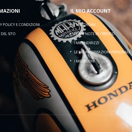
MAZIONI
IL MIO ACCOUNT
Y POLICY E CONDIZIONI
I MIEI ORDINI
DEL SITO
LE MIE NOTE DI CREDITO
I MIEI INDIRIZZI
LE MIE INFORMAZIONI PERSONALI
I MIEI BUONI