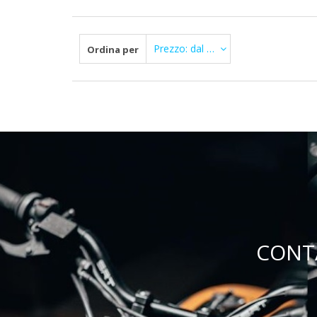
Prezzo: dal più Alto
Ordina per
CONT