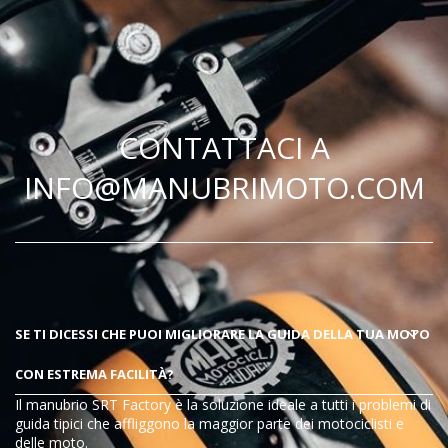
CONTATTACI A
INFO@MANUBRIMOTO.COM
SE TI DICESSI CHE PUOI MIGLIORARE LA GUIDA DELLA TUA MOTO
CON ESTREMA FACILITÀ?
Il manubrio SRT Factory è la soluzione ideale a tutti i problemi di
guida tipici che affliggono la maggior parte dei motociclisti e
delle moto.