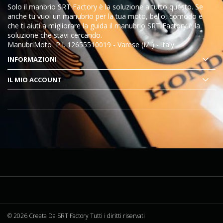
Solo il manbrio SRT Factory è la soluzione a tutto questo
. Se
anche tu vuoi un manubrio per la tua moto, bello, comodo e
che ti aiuti a migliorare la guida il manubrio
SRT Factory
è la
soluzione che stavi cercando.
ManubriMoto P.I. 12655510019 - Varese (MI) - Italy
INFORMAZIONI
IL MIO ACCOUNT
© 2026 Creata Da
SRT Factory
Tutti i diritti riservati